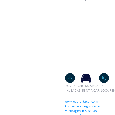
© 2021 von HAZAR SAHIN
KUŞADASI RENT A CAR, LOCA R
www.locarentacar.com
Autovermietung Kusadas
Mietwagen in Kusadas