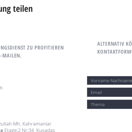
ung teilen
ALTERNATIV KÖ
GSDIENST ZU PROFITIEREN
KONTAKTFORMU
E-MAILEN.
46
yzullah Mh. Kahramanlar
za
Etage:2 Nr:34
Kusadas