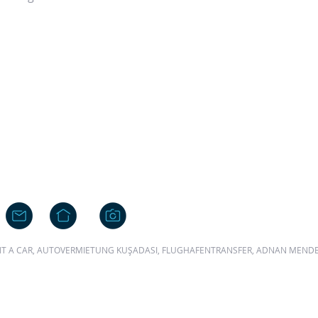
ENT A CAR, AUTOVERMIETUNG KUŞADASI, FLUGHAFENTRANSFER, ADNAN MEND