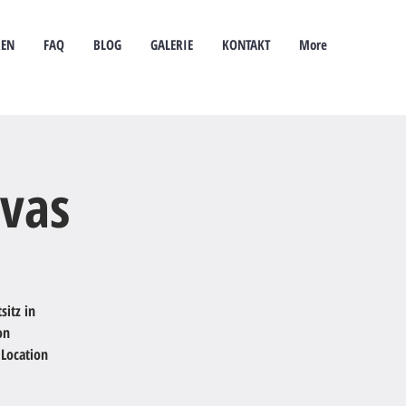
REN
FAQ
BLOG
GALERIE
KONTAKT
More
ivas
sitz in
on
 Location