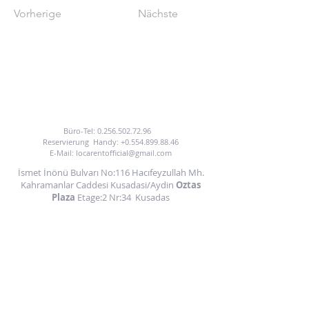
Vorherige
Nächste
UM VON UNSEREM AUTOVERMIETUNGSDIENST
ZU PROFITIEREN
SIE KÖNNEN UNS ANRUFEN ODER E-MAILEN.
Büro-Tel:
0.256.502.72.96
Reservierung
Handy:
+0.554.899.88.46
E-Mail:
locarentofficial@gmail.com
İsmet İnönü Bulvarı No:116 Hacıfeyzullah Mh.
Kahramanlar Caddesi Kusadasi/Aydin
Oztas
Plaza
Etage:2 Nr:34
Kusadas