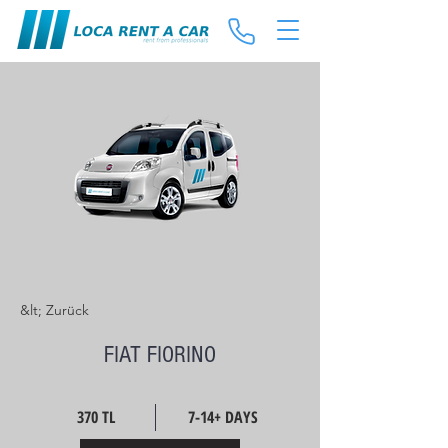
&lt; Zurück
FIAT FIORINO
370 TL
7-14+ DAYS