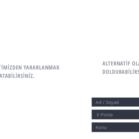
ALTERNATİF O
ETİMİZDEN YARARLANMAK
DOLDURABİLİRS
ATABİLİRSİNİZ.