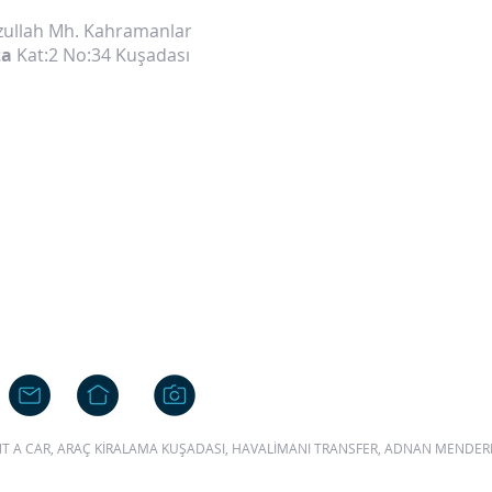
yzullah Mh. Kahramanlar
za
Kat:2 No:34 Kuşadası
ENT A CAR, ARAÇ KİRALAMA KUŞADASI, HAVALİMANI TRANSFER, ADNAN MENDE