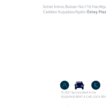
İsmet İnönü Bulvarı No:116 Hacıfe
Caddesi Kuşadası/Aydın
Öztaş Pla
© 2021 by Loca Rent A Car
KUŞADASI RENT A CAR, LOCA R