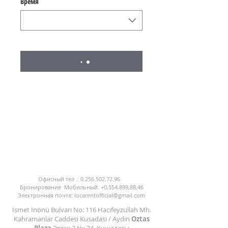
Время
ПРЕИМУЩЕСТВА НАШИ УСЛУГИ ПО АРЕНДУ
АВТОМОБИЛЯ
ВЫ МОЖЕТЕ ПОЗВОНИТЬ НАМ ИЛИ
НАПИСАТЬ НА ЭЛЕКТРОННУЮ ПОЧТУ.
Офисный тел .:
0.256.502.72.96
Бронирование
Мобильный: +0,554,899,88,46
Электронная почта:
locarentofficial@gmail.com
İsmet İnönü Bulvarı No: 116 Hacıfeyzullah Mh.
Kahramanlar Caddesi Kusadasi / Aydin
Oztas