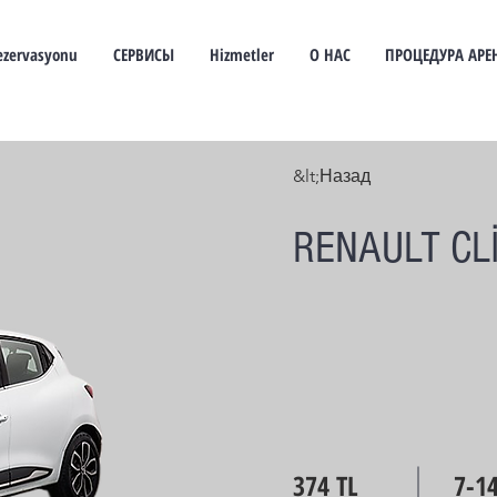
ezervasyonu
СЕРВИСЫ
Hizmetler
О НАС
ПРОЦЕДУРА АР
&lt;Назад
RENAULT CLİ
374 TL
7-1