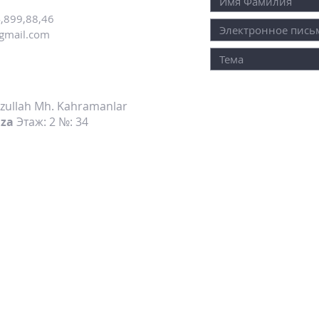
,899,88,46
@gmail.com
yzullah Mh. Kahramanlar
aza
Этаж: 2 №: 34