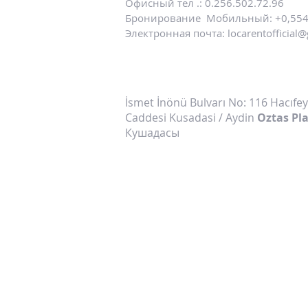
Офисный тел .: 0.256.502.72.96
Бронирование
Мобильный: +0,554
Электронная почта:
locarentofficial
İsmet İnönü Bulvarı No: 116 Hacıfe
Caddesi Kusadasi / Aydin
Oztas Pl
Кушадасы