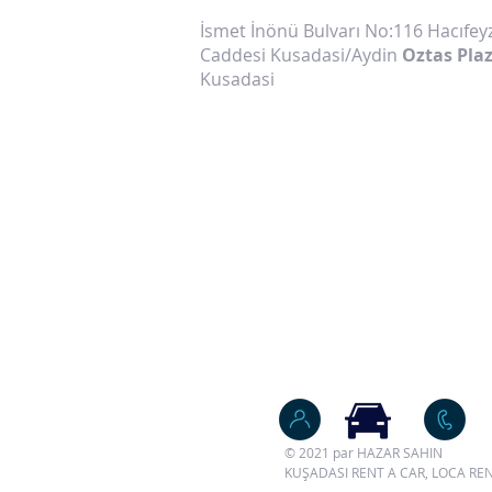
İsmet İnönü Bulvarı No:116 Hacıfe
Caddesi Kusadasi/Aydin
Oztas Pla
Kusadasi
© 2021 par HAZAR SAHIN
KUŞADASI RENT A CAR, LOCA R