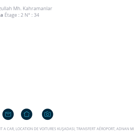
yzullah Mh. Kahramanlar
za
Étage : 2 N° : 34
ENT A CAR, LOCATION DE VOITURES KUŞADASI, TRANSFERT AÉROPORT, ADNA