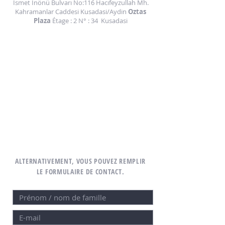
İsmet İnönü Bulvarı No:116 Hacıfeyzullah Mh.
Kahramanlar Caddesi Kusadasi/Aydin
Oztas
Plaza
Étage : 2 N° : 34
Kusadasi
ALTERNATIVEMENT, VOUS POUVEZ REMPLIR
LE FORMULAIRE DE CONTACT.