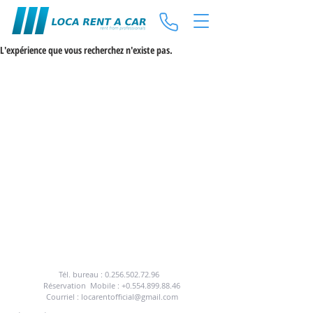
L'expérience que vous recherchez n'existe pas.
POUR BÉNÉFICIER DE NOTRE SERVICE DE
LOCATION DE VOITURES
VOUS POUVEZ NOUS APPELEZ OU NOUS
ENVOYER UN E-MAIL.
Tél. bureau :
0.256.502.72.96
Réservation
Mobile :
+0.554.899.88.46
Courriel :
locarentofficial@gmail.com