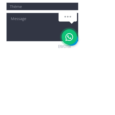
ENVOYER
© 2021 par HAZAR SAHIN
KUŞADASI RENT A CAR, LOCA RENT A CAR, LOCATION
DE VOITURES KUŞADASI, TRANSFERT AÉROPORT,
ADNAN MENDRES, BODRUM, EMPLACEMENT
www.locarentacar.com
Location de voiture Kusadasi
Voiture de location à Kusadasi
Louer une voiture à Kusadasi