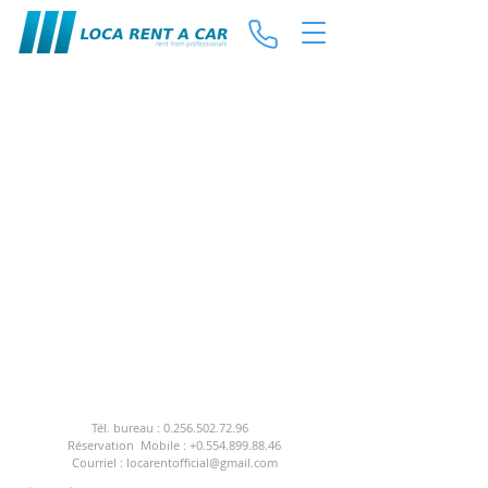
POUR BÉNÉFICIER DE NOTRE SERVICE DE
LOCATION DE VOITURES
VOUS POUVEZ NOUS APPELEZ OU NOUS
ENVOYER UN E-MAIL.
Tél. bureau :
0.256.502.72.96
Réservation
Mobile :
+0.554.899.88.46
Courriel :
locarentofficial@gmail.com