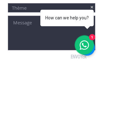
How can we help you?
1
ENVOYER
© 2021 par HAZAR SAHIN
KUŞADASI RENT A CAR, LOCA RENT A CAR, LOCATION
DE VOITURES KUŞADASI, TRANSFERT AÉROPORT,
ADNAN MENDRES, BODRUM, EMPLACEMENT
www.locarentacar.com
Location de voiture Kusadasi
Voiture de location à Kusadasi
Louer une voiture à Kusadasi