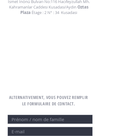
İsmet İnönü Bulvarı No:116 Hacıfeyzullah Mh.
Kahramanlar Caddesi Kusadasi/Aydin
Oztas
Plaza
Étage : 2 N° : 34
Kusadasi
ALTERNATIVEMENT, VOUS POUVEZ REMPLIR
LE FORMULAIRE DE CONTACT.